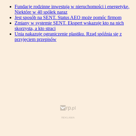
Fundacje rodzinne inwestują w nieruchomości i energetykę.
Niektóre w 40 spółek naraz
Jest sposób na SENT. Status AEO może pomóc firmom
Zmiany w systemie SENT. Ekspert wskazuje kto na nich
skorzysta, a kto straci
Unia nakazuje ograniczenie plastiku. Rząd spóźnia się z
przyjęciem przepisów