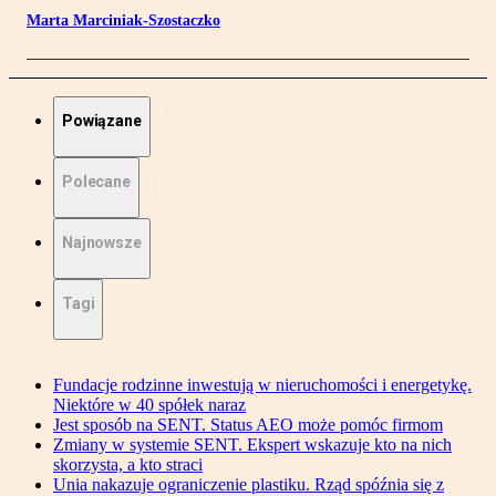
Marta Marciniak-Szostaczko
Powiązane
Polecane
Najnowsze
Tagi
Fundacje rodzinne inwestują w nieruchomości i energetykę.
Niektóre w 40 spółek naraz
Jest sposób na SENT. Status AEO może pomóc firmom
Zmiany w systemie SENT. Ekspert wskazuje kto na nich
skorzysta, a kto straci
Unia nakazuje ograniczenie plastiku. Rząd spóźnia się z