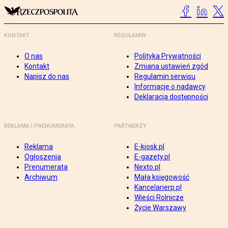
KONTAKT
REGULAMIN
O nas
Polityka Prywatności
Kontakt
Zmiana ustawień zgód
Napisz do nas
Regulamin serwisu
Informacje o nadawcy
Deklaracja dostępności
REKLAMA I PRENUMERATA
PARTNERZY
Reklama
E-kiosk.pl
Ogłoszenia
E-gazety.pl
Prenumerata
Nexto.pl
Archiwum
Mała księgowość
Kancelarierp.pl
Wieści Rolnicze
Życie Warszawy