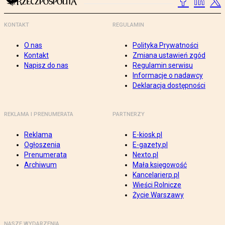
KONTAKT
REGULAMIN
O nas
Polityka Prywatności
Kontakt
Zmiana ustawień zgód
Napisz do nas
Regulamin serwisu
Informacje o nadawcy
Deklaracja dostępności
REKLAMA I PRENUMERATA
PARTNERZY
Reklama
E-kiosk.pl
Ogłoszenia
E-gazety.pl
Prenumerata
Nexto.pl
Archiwum
Mała księgowość
Kancelarierp.pl
Wieści Rolnicze
Życie Warszawy
NASZE WYDARZENIA