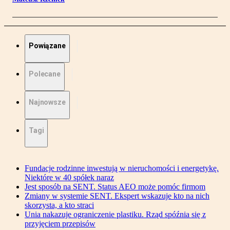
Powiązane
Polecane
Najnowsze
Tagi
Fundacje rodzinne inwestują w nieruchomości i energetykę.
Niektóre w 40 spółek naraz
Jest sposób na SENT. Status AEO może pomóc firmom
Zmiany w systemie SENT. Ekspert wskazuje kto na nich
skorzysta, a kto straci
Unia nakazuje ograniczenie plastiku. Rząd spóźnia się z
przyjęciem przepisów