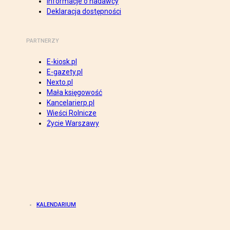
Informacje o nadawcy
Deklaracja dostępności
PARTNERZY
E-kiosk.pl
E-gazety.pl
Nexto.pl
Mała księgowość
Kancelarierp.pl
Wieści Rolnicze
Życie Warszawy
KALENDARIUM