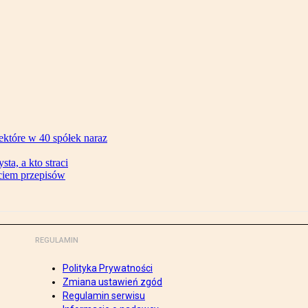
ektóre w 40 spółek naraz
ta, a kto straci
ęciem przepisów
REGULAMIN
Polityka Prywatności
Zmiana ustawień zgód
Regulamin serwisu