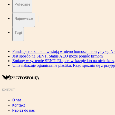
Polecane
Najnowsze
Tagi
Fundacje rodzinne inwestują w nieruchomości i energetykę. Ni
Jest sposób na SENT. Status AEO może pomóc firmom
Zmiany w systemie SENT. Ekspert wskazuje kto na nich skorzys
Unia nakazuje ograniczenie plastiku. Rząd spóźnia się z przyj
KONTAKT
O nas
Kontakt
Napisz do nas