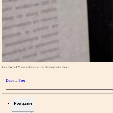
Foto: Dziennik Wschodni/Fotorzepa, Dor Dorota Awiorko-Klimek
Danuta Frey
Powiązane