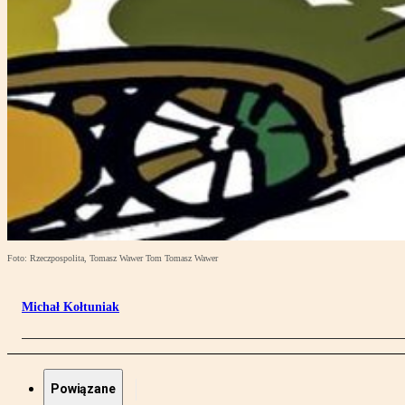
Foto: Rzeczpospolita, Tomasz Wawer Tom Tomasz Wawer
Michał Kołtuniak
Powiązane