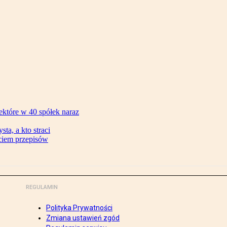
ektóre w 40 spółek naraz
ta, a kto straci
ęciem przepisów
REGULAMIN
Polityka Prywatności
Zmiana ustawień zgód