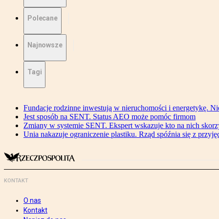
Polecane
Najnowsze
Tagi
Fundacje rodzinne inwestują w nieruchomości i energetykę. Ni
Jest sposób na SENT. Status AEO może pomóc firmom
Zmiany w systemie SENT. Ekspert wskazuje kto na nich skorzys
Unia nakazuje ograniczenie plastiku. Rząd spóźnia się z przyj
KONTAKT
O nas
Kontakt