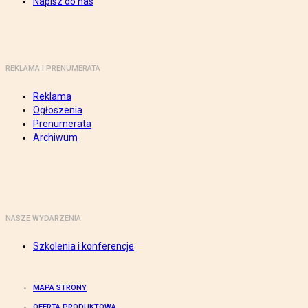
Napisz do nas
REKLAMA I PRENUMERATA
Reklama
Ogłoszenia
Prenumerata
Archiwum
NASZE WYDARZENIA
Szkolenia i konferencje
MAPA STRONY
OFERTA PRODUKTOWA