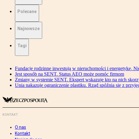
Polecane
Najnowsze
Tagi
Fundacje rodzinne inwestują w nieruchomości i energetykę. Ni
Jest sposób na SENT. Status AEO może pomóc firmom
Zmiany w systemie SENT. Ekspert wskazuje kto na nich skorzys
Unia nakazuje ograniczenie plastiku. Rząd spóźnia się z przyj
KONTAKT
O nas
Kontakt