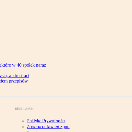
ektóre w 40 spółek naraz
ta, a kto straci
ęciem przepisów
REGULAMIN
Polityka Prywatności
Zmiana ustawień zgód