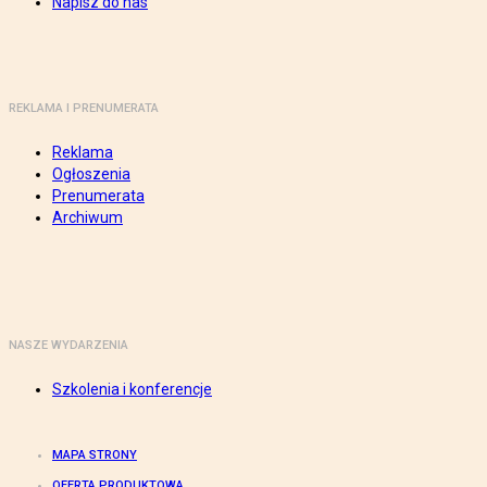
Napisz do nas
REKLAMA I PRENUMERATA
Reklama
Ogłoszenia
Prenumerata
Archiwum
NASZE WYDARZENIA
Szkolenia i konferencje
MAPA STRONY
OFERTA PRODUKTOWA