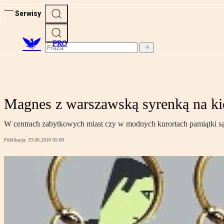
Serwisy
PRO
Magnes z warszawską syrenką na ki
W centrach zabytkowych miast czy w modnych kurortach pamiątki są s
Publikacja:
29.06.2010 05:00