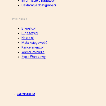
Informacje o nadawcy
Deklaracja dostępności
PARTNERZY
E-kiosk.pl
E-gazety.pl
Nexto.pl
Mała księgowość
Kancelarierp.pl
Wieści Rolnicze
Życie Warszawy
KALENDARIUM