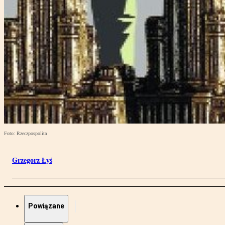
Foto: Rzeczpospolita
Grzegorz Łyś
Powiązane