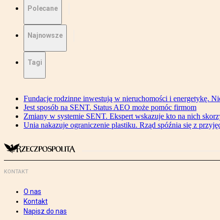
Polecane
Najnowsze
Tagi
Fundacje rodzinne inwestują w nieruchomości i energetykę. Ni
Jest sposób na SENT. Status AEO może pomóc firmom
Zmiany w systemie SENT. Ekspert wskazuje kto na nich skorzys
Unia nakazuje ograniczenie plastiku. Rząd spóźnia się z przyj
KONTAKT
O nas
Kontakt
Napisz do nas