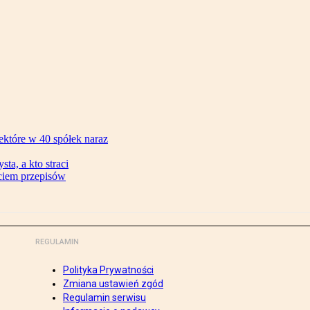
ektóre w 40 spółek naraz
ta, a kto straci
ęciem przepisów
REGULAMIN
Polityka Prywatności
Zmiana ustawień zgód
Regulamin serwisu