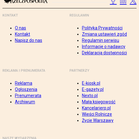
KONTAKT
REGULAMIN
O nas
Polityka Prywatności
Kontakt
Zmiana ustawień zgód
Napisz do nas
Regulamin serwisu
Informacje o nadawcy
Deklaracja dostępności
REKLAMA I PRENUMERATA
PARTNERZY
Reklama
E-kiosk.pl
Ogłoszenia
E-gazety.pl
Prenumerata
Nexto.pl
Archiwum
Mała księgowość
Kancelarierp.pl
Wieści Rolnicze
Życie Warszawy
NASZE WYDARZENIA