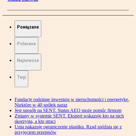
Powiązane
Polecane
Najnowsze
Tagi
Fundacje rodzinne inwestują w nieruchomości i energetykę.
Niektóre w 40 spółek naraz
Jest sposób na SENT. Status AEO może pomóc firmom
Zmiany w systemie SENT. Ekspert wskazuje kto na nich
skorzysta, a kto straci
Unia nakazuje ograniczenie plastiku. Rząd spóźnia się z
przyjęciem przepisów