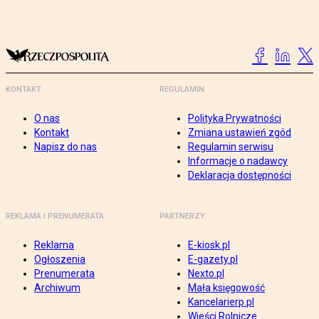
KONTAKT
REGULAMIN
O nas
Polityka Prywatności
Kontakt
Zmiana ustawień zgód
Napisz do nas
Regulamin serwisu
Informacje o nadawcy
Deklaracja dostępności
REKLAMA I PRENUMERATA
PARTNERZY
Reklama
E-kiosk.pl
Ogłoszenia
E-gazety.pl
Prenumerata
Nexto.pl
Archiwum
Mała księgowość
Kancelarierp.pl
Wieści Rolnicze