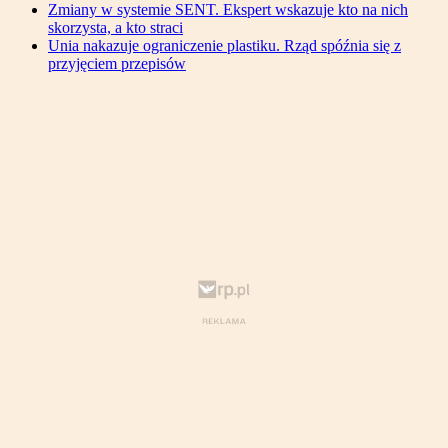
Zmiany w systemie SENT. Ekspert wskazuje kto na nich
skorzysta, a kto straci
Unia nakazuje ograniczenie plastiku. Rząd spóźnia się z
przyjęciem przepisów