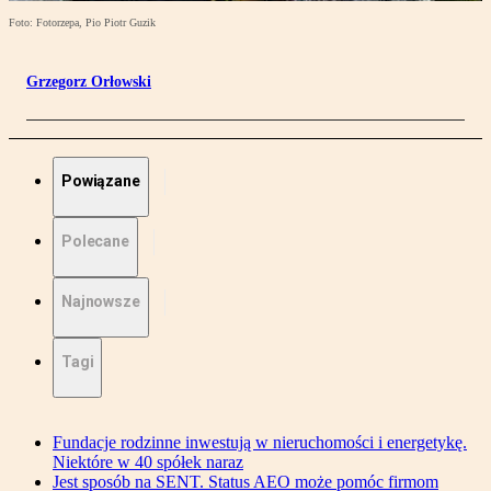
Foto: Fotorzepa, Pio Piotr Guzik
Grzegorz Orłowski
Powiązane
Polecane
Najnowsze
Tagi
Fundacje rodzinne inwestują w nieruchomości i energetykę.
Niektóre w 40 spółek naraz
Jest sposób na SENT. Status AEO może pomóc firmom