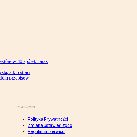
ektóre w 40 spółek naraz
ta, a kto straci
ęciem przepisów
REGULAMIN
Polityka Prywatności
Zmiana ustawień zgód
Regulamin serwisu