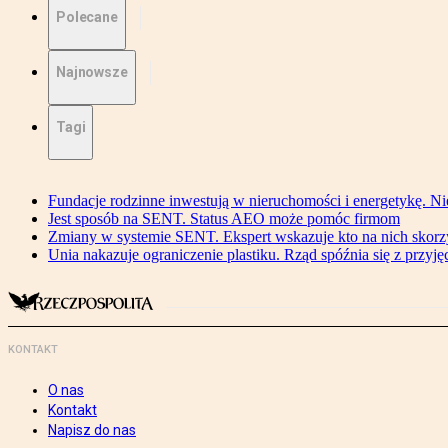
Polecane
Najnowsze
Tagi
Fundacje rodzinne inwestują w nieruchomości i energetykę. Ni
Jest sposób na SENT. Status AEO może pomóc firmom
Zmiany w systemie SENT. Ekspert wskazuje kto na nich skorzys
Unia nakazuje ograniczenie plastiku. Rząd spóźnia się z przyj
KONTAKT
O nas
Kontakt
Napisz do nas