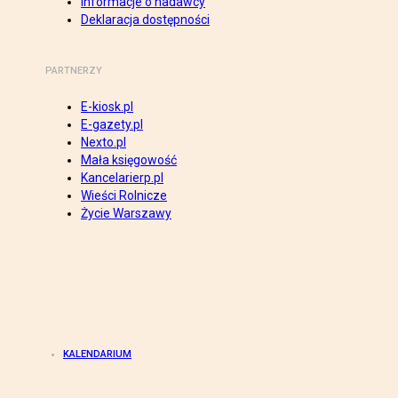
Informacje o nadawcy
Deklaracja dostępności
PARTNERZY
E-kiosk.pl
E-gazety.pl
Nexto.pl
Mała księgowość
Kancelarierp.pl
Wieści Rolnicze
Życie Warszawy
KALENDARIUM