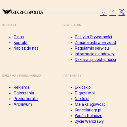
KONTAKT
REGULAMIN
O nas
Polityka Prywatności
Kontakt
Zmiana ustawień zgód
Napisz do nas
Regulamin serwisu
Informacje o nadawcy
Deklaracja dostępności
REKLAMA I PRENUMERATA
PARTNERZY
Reklama
E-kiosk.pl
Ogłoszenia
E-gazety.pl
Prenumerata
Nexto.pl
Archiwum
Mała księgowość
Kancelarierp.pl
Wieści Rolnicze
Życie Warszawy