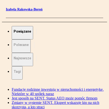
Izabela Rakowska-Boroń
Powiązane
Polecane
Najnowsze
Tagi
Fundacje rodzinne inwestują w nieruchomości i energetykę.
Niektóre w 40 spółek naraz
Jest sposób na SENT. Status AEO może pomóc firmom
Zmiany w systemie SENT. Ekspert wskazuje kto na nich
skorzysta, a kto straci