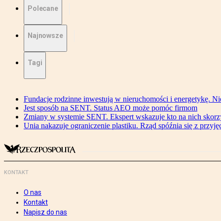
Polecane
Najnowsze
Tagi
Fundacje rodzinne inwestują w nieruchomości i energetykę. Ni
Jest sposób na SENT. Status AEO może pomóc firmom
Zmiany w systemie SENT. Ekspert wskazuje kto na nich skorzys
Unia nakazuje ograniczenie plastiku. Rząd spóźnia się z przyj
KONTAKT
O nas
Kontakt
Napisz do nas