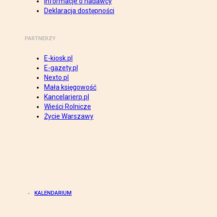
Informacje o nadawcy
Deklaracja dostępności
PARTNERZY
E-kiosk.pl
E-gazety.pl
Nexto.pl
Mała księgowość
Kancelarierp.pl
Wieści Rolnicze
Życie Warszawy
KALENDARIUM