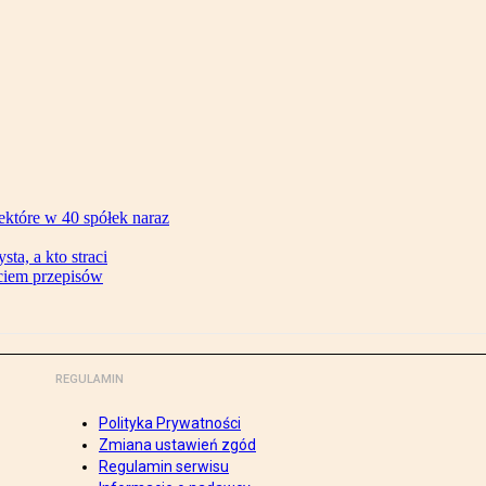
ektóre w 40 spółek naraz
ta, a kto straci
ęciem przepisów
REGULAMIN
Polityka Prywatności
Zmiana ustawień zgód
Regulamin serwisu