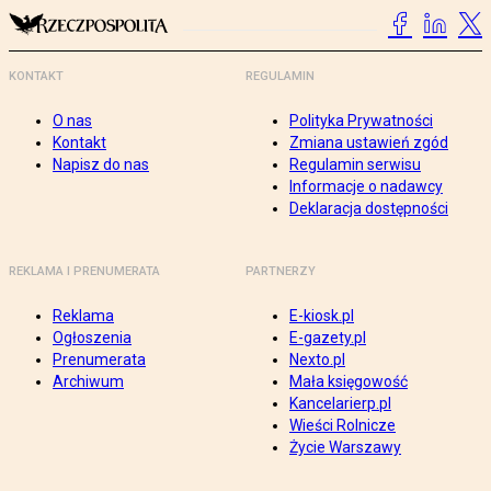
KONTAKT
REGULAMIN
O nas
Polityka Prywatności
Kontakt
Zmiana ustawień zgód
Napisz do nas
Regulamin serwisu
Informacje o nadawcy
Deklaracja dostępności
REKLAMA I PRENUMERATA
PARTNERZY
Reklama
E-kiosk.pl
Ogłoszenia
E-gazety.pl
Prenumerata
Nexto.pl
Archiwum
Mała księgowość
Kancelarierp.pl
Wieści Rolnicze
Życie Warszawy