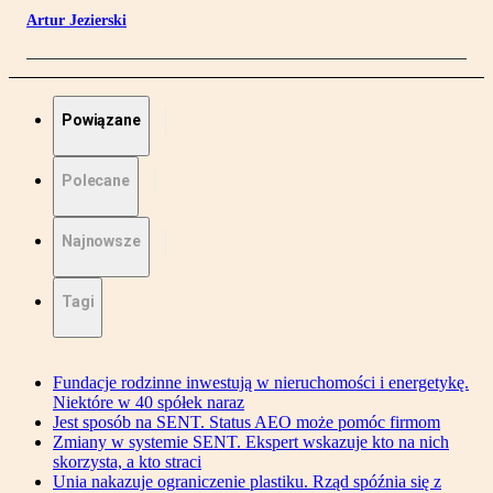
Artur Jezierski
Powiązane
Polecane
Najnowsze
Tagi
Fundacje rodzinne inwestują w nieruchomości i energetykę.
Niektóre w 40 spółek naraz
Jest sposób na SENT. Status AEO może pomóc firmom
Zmiany w systemie SENT. Ekspert wskazuje kto na nich
skorzysta, a kto straci
Unia nakazuje ograniczenie plastiku. Rząd spóźnia się z