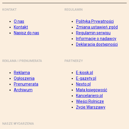
KONTAKT
REGULAMIN
O nas
Polityka Prywatności
Kontakt
Zmiana ustawień zgód
Napisz do nas
Regulamin serwisu
Informacje o nadawcy
Deklaracja dostępności
REKLAMA I PRENUMERATA
PARTNERZY
Reklama
E-kiosk.pl
Ogłoszenia
E-gazety.pl
Prenumerata
Nexto.pl
Archiwum
Mała księgowość
Kancelarierp.pl
Wieści Rolnicze
Życie Warszawy
NASZE WYDARZENIA