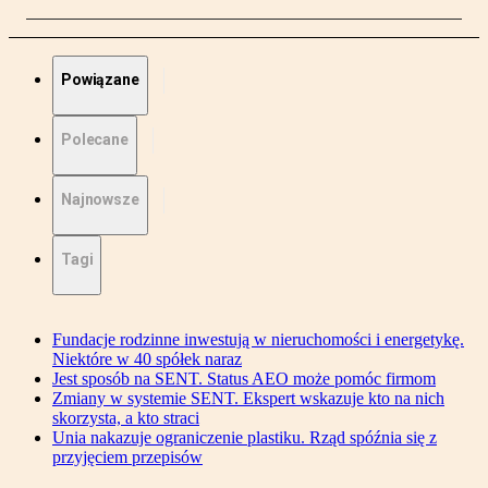
Powiązane
Polecane
Najnowsze
Tagi
Fundacje rodzinne inwestują w nieruchomości i energetykę.
Niektóre w 40 spółek naraz
Jest sposób na SENT. Status AEO może pomóc firmom
Zmiany w systemie SENT. Ekspert wskazuje kto na nich
skorzysta, a kto straci
Unia nakazuje ograniczenie plastiku. Rząd spóźnia się z
przyjęciem przepisów