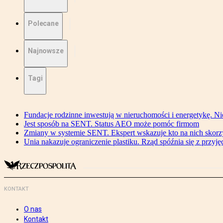
Polecane
Najnowsze
Tagi
Fundacje rodzinne inwestują w nieruchomości i energetykę. Ni
Jest sposób na SENT. Status AEO może pomóc firmom
Zmiany w systemie SENT. Ekspert wskazuje kto na nich skorzys
Unia nakazuje ograniczenie plastiku. Rząd spóźnia się z przyj
KONTAKT
O nas
Kontakt