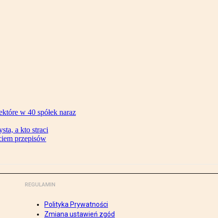
ektóre w 40 spółek naraz
ta, a kto straci
ęciem przepisów
REGULAMIN
Polityka Prywatności
Zmiana ustawień zgód