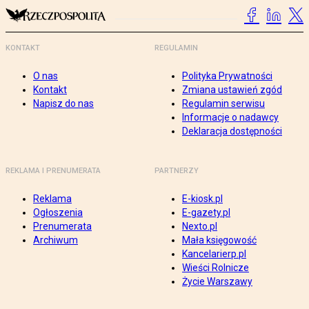
KONTAKT
REGULAMIN
O nas
Polityka Prywatności
Kontakt
Zmiana ustawień zgód
Napisz do nas
Regulamin serwisu
Informacje o nadawcy
Deklaracja dostępności
REKLAMA I PRENUMERATA
PARTNERZY
Reklama
E-kiosk.pl
Ogłoszenia
E-gazety.pl
Prenumerata
Nexto.pl
Archiwum
Mała księgowość
Kancelarierp.pl
Wieści Rolnicze
Życie Warszawy