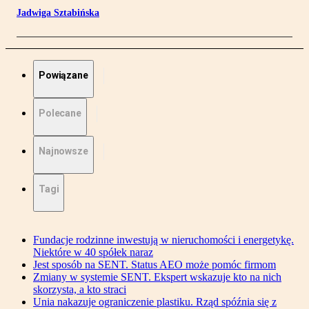
Jadwiga Sztabińska
Powiązane
Polecane
Najnowsze
Tagi
Fundacje rodzinne inwestują w nieruchomości i energetykę.
Niektóre w 40 spółek naraz
Jest sposób na SENT. Status AEO może pomóc firmom
Zmiany w systemie SENT. Ekspert wskazuje kto na nich
skorzysta, a kto straci
Unia nakazuje ograniczenie plastiku. Rząd spóźnia się z