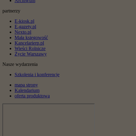
Archiwum
partnerzy
E-kiosk.pl
E-gazety.pl
Nexto.pl
Mała księgowość
Kancelarierp.pl
Wieści Rolnicze
Życie Warszawy
Nasze wydarzenia
Szkolenia i konferencje
mapa strony
Kalendarium
oferta produktowa