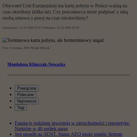
Obywatel Unii Europejskiej ma kartę pobytu w Polsce ważną na
czas określony (kilka lat). Czy pracodawca może podpisać z taką
osobą umowę o pracę na czas nieokreślony?
Aktualizacja:
16.10.2009 07:47
Publikacja:
16.10.2009 05:49
Foto: Fotorzepa, MW Michał Walczak
Magdalena Klimczak-Nowacka
Powiązane
Polecane
Najnowsze
Tagi
Fundacje rodzinne inwestują w nieruchomości i energetykę.
Niektóre w 40 spółek naraz
Jest sposób na SENT. Status AEO może pomóc firmom