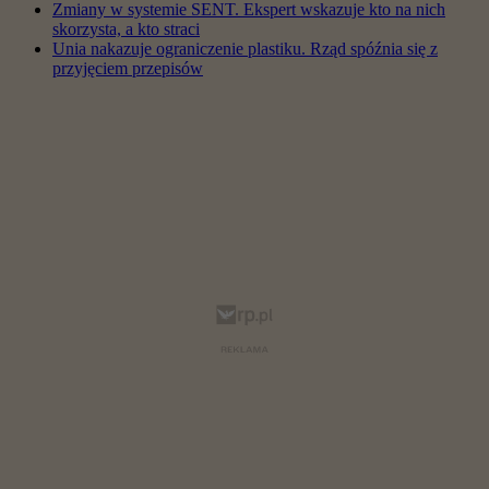
Zmiany w systemie SENT. Ekspert wskazuje kto na nich
skorzysta, a kto straci
Unia nakazuje ograniczenie plastiku. Rząd spóźnia się z
przyjęciem przepisów