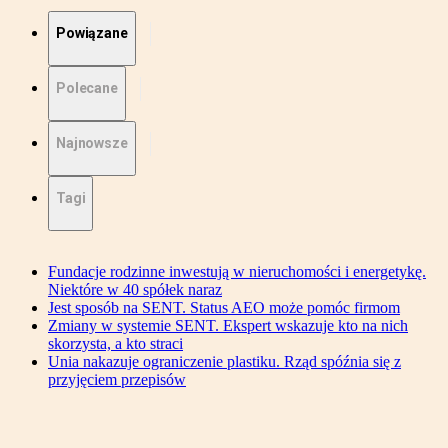
Powiązane
Polecane
Najnowsze
Tagi
Fundacje rodzinne inwestują w nieruchomości i energetykę.
Niektóre w 40 spółek naraz
Jest sposób na SENT. Status AEO może pomóc firmom
Zmiany w systemie SENT. Ekspert wskazuje kto na nich
skorzysta, a kto straci
Unia nakazuje ograniczenie plastiku. Rząd spóźnia się z
przyjęciem przepisów