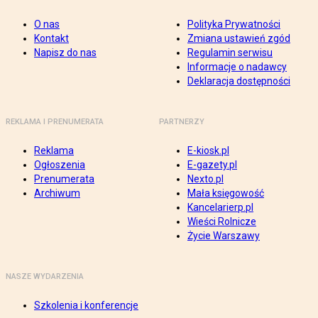
O nas
Polityka Prywatności
Kontakt
Zmiana ustawień zgód
Napisz do nas
Regulamin serwisu
Informacje o nadawcy
Deklaracja dostępności
REKLAMA I PRENUMERATA
PARTNERZY
Reklama
E-kiosk.pl
Ogłoszenia
E-gazety.pl
Prenumerata
Nexto.pl
Archiwum
Mała księgowość
Kancelarierp.pl
Wieści Rolnicze
Życie Warszawy
NASZE WYDARZENIA
Szkolenia i konferencje