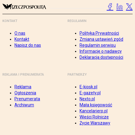
KONTAKT
REGULAMIN
O nas
Polityka Prywatności
Kontakt
Zmiana ustawień zgód
Napisz do nas
Regulamin serwisu
Informacje o nadawcy
Deklaracja dostępności
REKLAMA I PRENUMERATA
PARTNERZY
Reklama
E-kiosk.pl
Ogłoszenia
E-gazety.pl
Prenumerata
Nexto.pl
Archiwum
Mała księgowość
Kancelarierp.pl
Wieści Rolnicze
Życie Warszawy