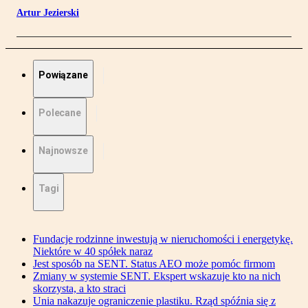
Artur Jezierski
Powiązane
Polecane
Najnowsze
Tagi
Fundacje rodzinne inwestują w nieruchomości i energetykę.
Niektóre w 40 spółek naraz
Jest sposób na SENT. Status AEO może pomóc firmom
Zmiany w systemie SENT. Ekspert wskazuje kto na nich
skorzysta, a kto straci
Unia nakazuje ograniczenie plastiku. Rząd spóźnia się z