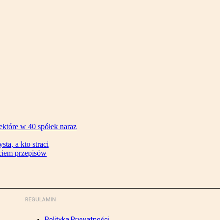
ektóre w 40 spółek naraz
ta, a kto straci
ęciem przepisów
REGULAMIN
Polityka Prywatności