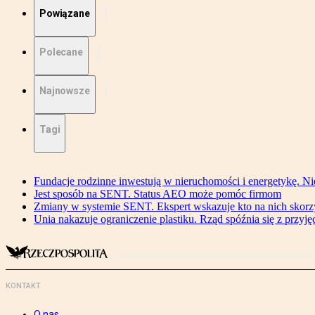
Powiązane
Polecane
Najnowsze
Tagi
Fundacje rodzinne inwestują w nieruchomości i energetykę. Ni
Jest sposób na SENT. Status AEO może pomóc firmom
Zmiany w systemie SENT. Ekspert wskazuje kto na nich skorzys
Unia nakazuje ograniczenie plastiku. Rząd spóźnia się z przyj
KONTAKT
O nas