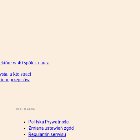
ektóre w 40 spółek naraz
ta, a kto straci
ęciem przepisów
REGULAMIN
Polityka Prywatności
Zmiana ustawień zgód
Regulamin serwisu