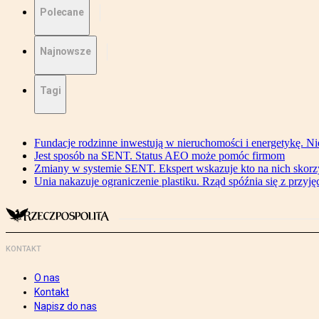
Polecane
Najnowsze
Tagi
Fundacje rodzinne inwestują w nieruchomości i energetykę. Ni
Jest sposób na SENT. Status AEO może pomóc firmom
Zmiany w systemie SENT. Ekspert wskazuje kto na nich skorzys
Unia nakazuje ograniczenie plastiku. Rząd spóźnia się z przyj
KONTAKT
O nas
Kontakt
Napisz do nas