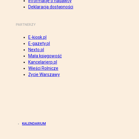
Informacje o nadawcy
Deklaracja dostępności
PARTNERZY
E-kiosk.pl
E-gazety.pl
Nexto.pl
Mała księgowość
Kancelarierp.pl
Wieści Rolnicze
Życie Warszawy
KALENDARIUM