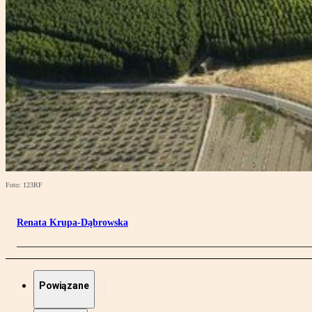
Foto: 123RF
Renata Krupa-Dąbrowska
Powiązane