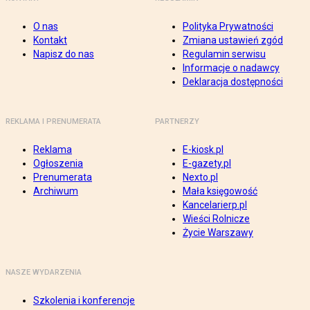
O nas
Polityka Prywatności
Kontakt
Zmiana ustawień zgód
Napisz do nas
Regulamin serwisu
Informacje o nadawcy
Deklaracja dostępności
REKLAMA I PRENUMERATA
PARTNERZY
Reklama
E-kiosk.pl
Ogłoszenia
E-gazety.pl
Prenumerata
Nexto.pl
Archiwum
Mała księgowość
Kancelarierp.pl
Wieści Rolnicze
Życie Warszawy
NASZE WYDARZENIA
Szkolenia i konferencje