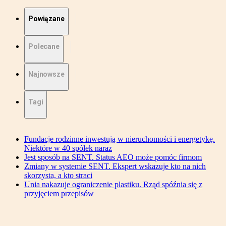
Powiązane
Polecane
Najnowsze
Tagi
Fundacje rodzinne inwestują w nieruchomości i energetykę.
Niektóre w 40 spółek naraz
Jest sposób na SENT. Status AEO może pomóc firmom
Zmiany w systemie SENT. Ekspert wskazuje kto na nich
skorzysta, a kto straci
Unia nakazuje ograniczenie plastiku. Rząd spóźnia się z
przyjęciem przepisów