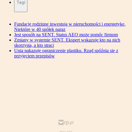
Tagi
Fundacje rodzinne inwestują w nieruchomości i energetykę.
Niektóre w 40 spółek naraz
Jest sposób na SENT. Status AEO może pomóc firmom
Zmiany w systemie SENT. Ekspert wskazuje kto na nich
skorzysta, a kto straci
Unia nakazuje ograniczenie plastiku. Rząd spóźnia się z
przyjęciem przepisów