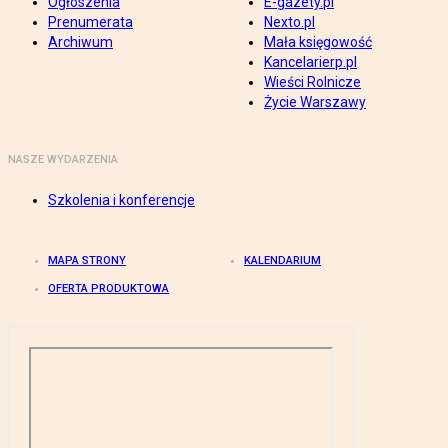
Ogłoszenia
E-gazety.pl
Prenumerata
Nexto.pl
Archiwum
Mała księgowość
Kancelarierp.pl
Wieści Rolnicze
Życie Warszawy
NASZE WYDARZENIA
Szkolenia i konferencje
MAPA STRONY
KALENDARIUM
OFERTA PRODUKTOWA