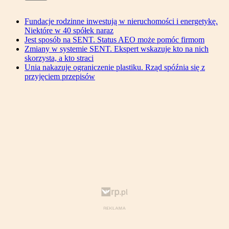
Fundacje rodzinne inwestują w nieruchomości i energetykę.
Niektóre w 40 spółek naraz
Jest sposób na SENT. Status AEO może pomóc firmom
Zmiany w systemie SENT. Ekspert wskazuje kto na nich
skorzysta, a kto straci
Unia nakazuje ograniczenie plastiku. Rząd spóźnia się z
przyjęciem przepisów