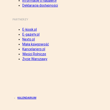
Informacje o nadawcy
Deklaracja dostępności
PARTNERZY
E-kiosk.pl
E-gazety.pl
Nexto.pl
Mała księgowość
Kancelarierp.pl
Wieści Rolnicze
Życie Warszawy
KALENDARIUM