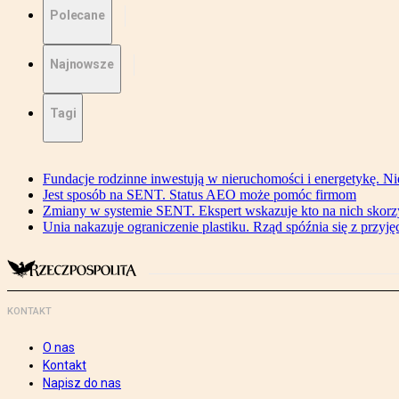
Polecane
Najnowsze
Tagi
Fundacje rodzinne inwestują w nieruchomości i energetykę. Ni
Jest sposób na SENT. Status AEO może pomóc firmom
Zmiany w systemie SENT. Ekspert wskazuje kto na nich skorzys
Unia nakazuje ograniczenie plastiku. Rząd spóźnia się z przyj
KONTAKT
O nas
Kontakt
Napisz do nas