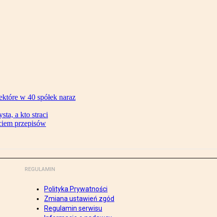
ektóre w 40 spółek naraz
ta, a kto straci
ęciem przepisów
REGULAMIN
Polityka Prywatności
Zmiana ustawień zgód
Regulamin serwisu