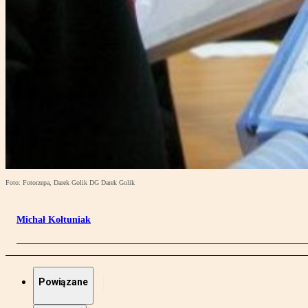
Foto: Fotorzepa, Darek Golik DG Darek Golik
Michał Kołtuniak
Powiązane