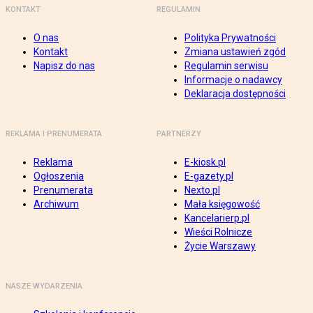
KONTAKT
REGULAMIN
O nas
Polityka Prywatności
Kontakt
Zmiana ustawień zgód
Napisz do nas
Regulamin serwisu
Informacje o nadawcy
Deklaracja dostępności
REKLAMA I PRENUMERATA
PARTNERZY
Reklama
E-kiosk.pl
Ogłoszenia
E-gazety.pl
Prenumerata
Nexto.pl
Archiwum
Mała księgowość
Kancelarierp.pl
Wieści Rolnicze
Życie Warszawy
NASZE WYDARZENIA