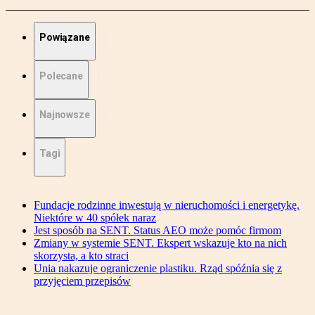
Powiązane
Polecane
Najnowsze
Tagi
Fundacje rodzinne inwestują w nieruchomości i energetykę.
Niektóre w 40 spółek naraz
Jest sposób na SENT. Status AEO może pomóc firmom
Zmiany w systemie SENT. Ekspert wskazuje kto na nich
skorzysta, a kto straci
Unia nakazuje ograniczenie plastiku. Rząd spóźnia się z
przyjęciem przepisów