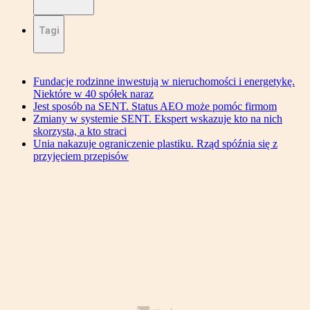
Tagi
Fundacje rodzinne inwestują w nieruchomości i energetykę.
Niektóre w 40 spółek naraz
Jest sposób na SENT. Status AEO może pomóc firmom
Zmiany w systemie SENT. Ekspert wskazuje kto na nich
skorzysta, a kto straci
Unia nakazuje ograniczenie plastiku. Rząd spóźnia się z
przyjęciem przepisów