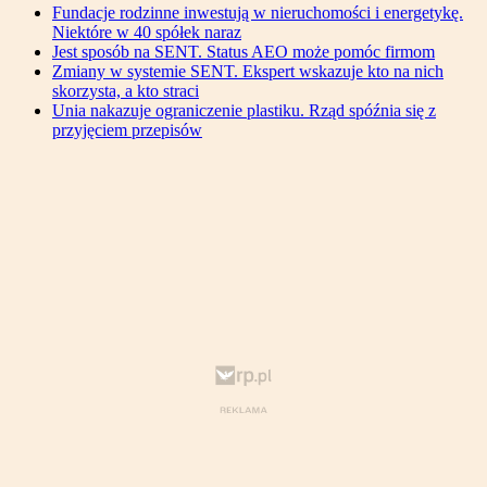
Fundacje rodzinne inwestują w nieruchomości i energetykę.
Niektóre w 40 spółek naraz
Jest sposób na SENT. Status AEO może pomóc firmom
Zmiany w systemie SENT. Ekspert wskazuje kto na nich
skorzysta, a kto straci
Unia nakazuje ograniczenie plastiku. Rząd spóźnia się z
przyjęciem przepisów