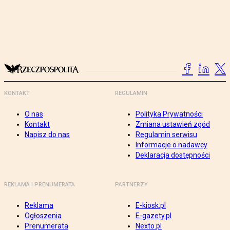
KONTAKT
REGULAMIN
O nas
Polityka Prywatności
Kontakt
Zmiana ustawień zgód
Napisz do nas
Regulamin serwisu
Informacje o nadawcy
Deklaracja dostępności
REKLAMA I PRENUMERATA
PARTNERZY
Reklama
E-kiosk.pl
Ogłoszenia
E-gazety.pl
Prenumerata
Nexto.pl