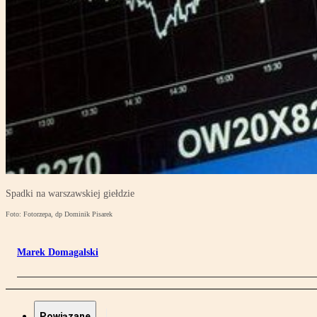
Spadki na warszawskiej giełdzie
Foto: Fotorzepa, dp Dominik Pisarek
Marek Domagalski
Powiązane