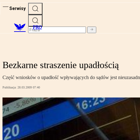
Serwisy
PRO
Bezkarne straszenie upadłością
Część wniosków o upadłość wpływających do sądów jest nieuzasadnio
Publikacja:
28.03.2009 07:40