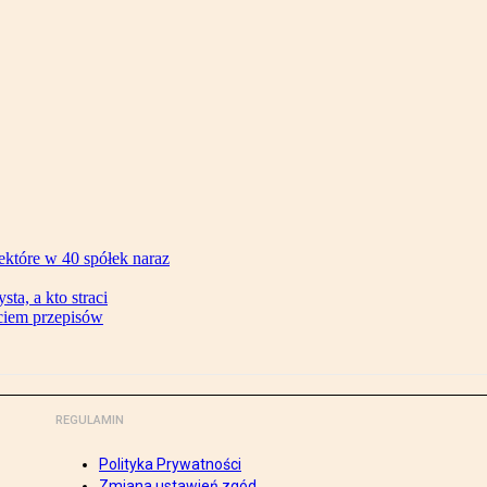
ektóre w 40 spółek naraz
ta, a kto straci
ęciem przepisów
REGULAMIN
Polityka Prywatności
Zmiana ustawień zgód