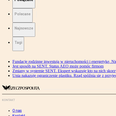
Polecane
Najnowsze
Tagi
Fundacje rodzinne inwestują w nieruchomości i energetykę. Ni
Jest sposób na SENT. Status AEO może pomóc firmom
Zmiany w systemie SENT. Ekspert wskazuje kto na nich skorzys
Unia nakazuje ograniczenie plastiku. Rząd spóźnia się z przyj
KONTAKT
O nas
Kontakt