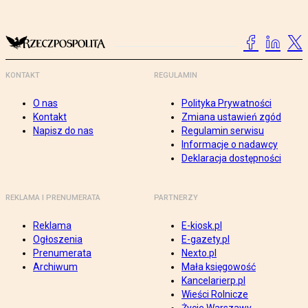
KONTAKT
REGULAMIN
O nas
Polityka Prywatności
Kontakt
Zmiana ustawień zgód
Napisz do nas
Regulamin serwisu
Informacje o nadawcy
Deklaracja dostępności
REKLAMA I PRENUMERATA
PARTNERZY
Reklama
E-kiosk.pl
Ogłoszenia
E-gazety.pl
Prenumerata
Nexto.pl
Archiwum
Mała księgowość
Kancelarierp.pl
Wieści Rolnicze