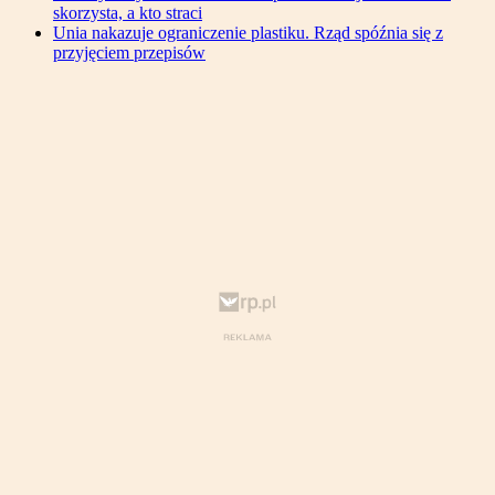
skorzysta, a kto straci
Unia nakazuje ograniczenie plastiku. Rząd spóźnia się z
przyjęciem przepisów