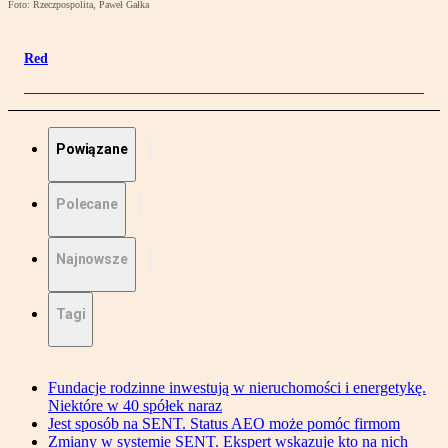
Foto: Rzeczpospolita, Paweł Gałka
Red
Powiązane
Polecane
Najnowsze
Tagi
Fundacje rodzinne inwestują w nieruchomości i energetykę.
Niektóre w 40 spółek naraz
Jest sposób na SENT. Status AEO może pomóc firmom
Zmiany w systemie SENT. Ekspert wskazuje kto na nich