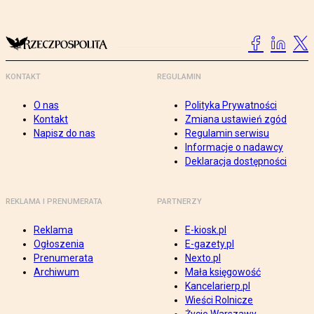
KONTAKT
REGULAMIN
O nas
Polityka Prywatności
Kontakt
Zmiana ustawień zgód
Napisz do nas
Regulamin serwisu
Informacje o nadawcy
Deklaracja dostępności
REKLAMA I PRENUMERATA
PARTNERZY
Reklama
E-kiosk.pl
Ogłoszenia
E-gazety.pl
Prenumerata
Nexto.pl
Archiwum
Mała księgowość
Kancelarierp.pl
Wieści Rolnicze