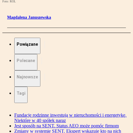
Foto: ROL
Magdalena Januszewska
Powiązane
Polecane
Najnowsze
Tagi
Fundacje rodzinne inwestują w nieruchomości i energetykę.
Niektóre w 40 spółek naraz
Jest sposób na SENT. Status AEO może pomóc firmom
Zmiany w systemie SENT. Ekspert wskazuje kto na nich