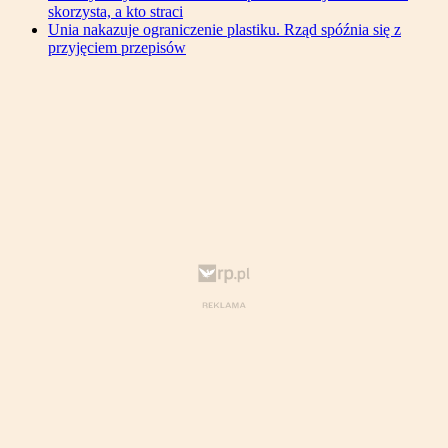
skorzysta, a kto straci
Unia nakazuje ograniczenie plastiku. Rząd spóźnia się z
przyjęciem przepisów