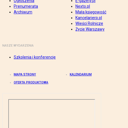
Ogłoszenia
E-gazety.pl
Prenumerata
Nexto.pl
Archiwum
Mała księgowość
Kancelarierp.pl
Wieści Rolnicze
Życie Warszawy
NASZE WYDARZENIA
Szkolenia i konferencje
MAPA STRONY
KALENDARIUM
OFERTA PRODUKTOWA