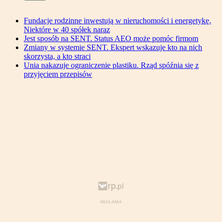
Fundacje rodzinne inwestują w nieruchomości i energetykę.
Niektóre w 40 spółek naraz
Jest sposób na SENT. Status AEO może pomóc firmom
Zmiany w systemie SENT. Ekspert wskazuje kto na nich
skorzysta, a kto straci
Unia nakazuje ograniczenie plastiku. Rząd spóźnia się z
przyjęciem przepisów