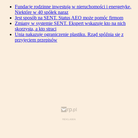
Fundacje rodzinne inwestują w nieruchomości i energetykę.
Niektóre w 40 spółek naraz
Jest sposób na SENT. Status AEO może pomóc firmom
Zmiany w systemie SENT. Ekspert wskazuje kto na nich
skorzysta, a kto straci
Unia nakazuje ograniczenie plastiku. Rząd spóźnia się z
przyjęciem przepisów