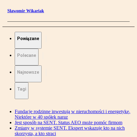
Sławomir Wikariak
Powiązane
Polecane
Najnowsze
Tagi
Fundacje rodzinne inwestują w nieruchomości i energetykę.
Niektóre w 40 spółek naraz
Jest sposób na SENT. Status AEO może pomóc firmom
Zmiany w systemie SENT. Ekspert wskazuje kto na nich
skorzysta, a kto straci