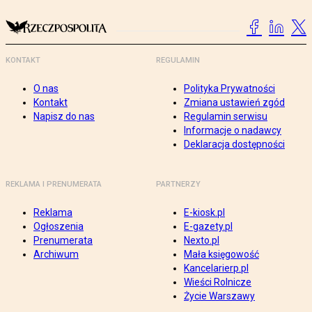
KONTAKT
REGULAMIN
O nas
Polityka Prywatności
Kontakt
Zmiana ustawień zgód
Napisz do nas
Regulamin serwisu
Informacje o nadawcy
Deklaracja dostępności
REKLAMA I PRENUMERATA
PARTNERZY
Reklama
E-kiosk.pl
Ogłoszenia
E-gazety.pl
Prenumerata
Nexto.pl
Archiwum
Mała księgowość
Kancelarierp.pl
Wieści Rolnicze
Życie Warszawy