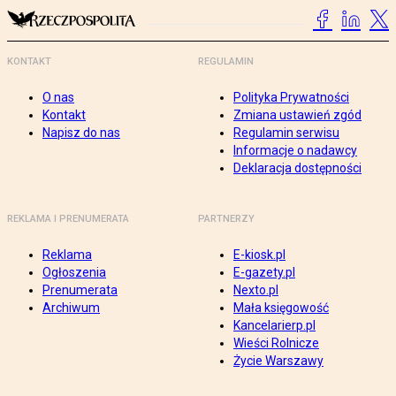
KONTAKT
REGULAMIN
O nas
Polityka Prywatności
Kontakt
Zmiana ustawień zgód
Napisz do nas
Regulamin serwisu
Informacje o nadawcy
Deklaracja dostępności
REKLAMA I PRENUMERATA
PARTNERZY
Reklama
E-kiosk.pl
Ogłoszenia
E-gazety.pl
Prenumerata
Nexto.pl
Archiwum
Mała księgowość
Kancelarierp.pl
Wieści Rolnicze
Życie Warszawy