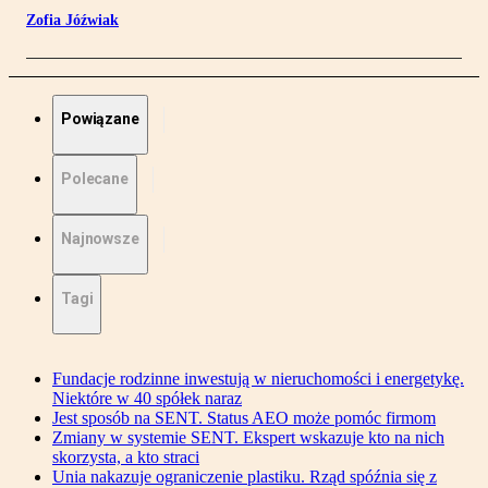
Zofia Jóźwiak
Powiązane
Polecane
Najnowsze
Tagi
Fundacje rodzinne inwestują w nieruchomości i energetykę.
Niektóre w 40 spółek naraz
Jest sposób na SENT. Status AEO może pomóc firmom
Zmiany w systemie SENT. Ekspert wskazuje kto na nich
skorzysta, a kto straci
Unia nakazuje ograniczenie plastiku. Rząd spóźnia się z