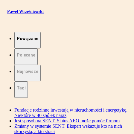
Paweł Wrześniewski
Powiązane
Polecane
Najnowsze
Tagi
Fundacje rodzinne inwestują w nieruchomości i energetykę.
Niektóre w 40 spółek naraz
Jest sposób na SENT. Status AEO może pomóc firmom
Zmiany w systemie SENT. Ekspert wskazuje kto na nich
skorzysta, a kto straci