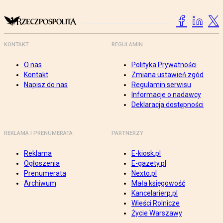
KONTAKT
REGULAMIN
O nas
Polityka Prywatności
Kontakt
Zmiana ustawień zgód
Napisz do nas
Regulamin serwisu
Informacje o nadawcy
Deklaracja dostępności
REKLAMA I PRENUMERATA
PARTNERZY
Reklama
E-kiosk.pl
Ogłoszenia
E-gazety.pl
Prenumerata
Nexto.pl
Archiwum
Mała księgowość
Kancelarierp.pl
Wieści Rolnicze
Życie Warszawy