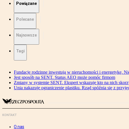
Powiązane
Polecane
Najnowsze
Tagi
Fundacje rodzinne inwestują w nieruchomości i energetykę. Ni
Jest sposób na SENT. Status AEO może pomóc firmom
Zmiany w systemie SENT. Ekspert wskazuje kto na nich skorzys
Unia nakazuje ograniczenie plastiku. Rząd spóźnia się z przyj
KONTAKT
O nas