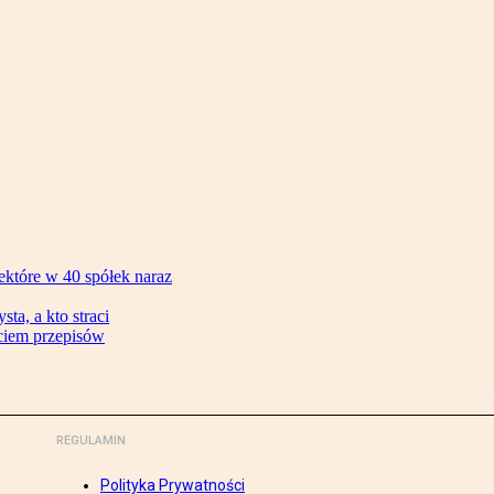
ektóre w 40 spółek naraz
ta, a kto straci
ęciem przepisów
REGULAMIN
Polityka Prywatności