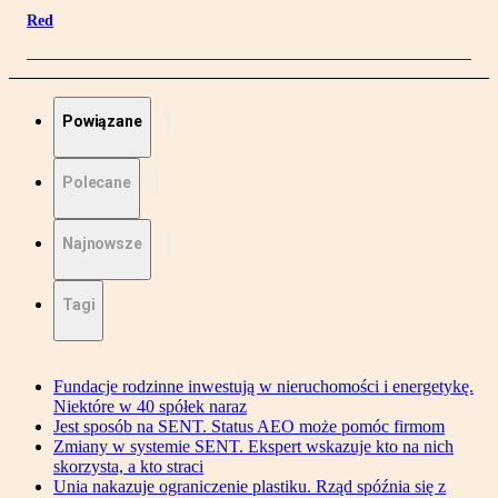
Red
Powiązane
Polecane
Najnowsze
Tagi
Fundacje rodzinne inwestują w nieruchomości i energetykę.
Niektóre w 40 spółek naraz
Jest sposób na SENT. Status AEO może pomóc firmom
Zmiany w systemie SENT. Ekspert wskazuje kto na nich
skorzysta, a kto straci
Unia nakazuje ograniczenie plastiku. Rząd spóźnia się z