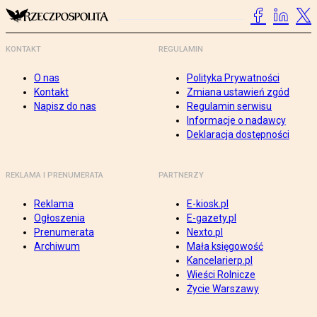
KONTAKT
REGULAMIN
O nas
Polityka Prywatności
Kontakt
Zmiana ustawień zgód
Napisz do nas
Regulamin serwisu
Informacje o nadawcy
Deklaracja dostępności
REKLAMA I PRENUMERATA
PARTNERZY
Reklama
E-kiosk.pl
Ogłoszenia
E-gazety.pl
Prenumerata
Nexto.pl
Archiwum
Mała księgowość
Kancelarierp.pl
Wieści Rolnicze
Życie Warszawy