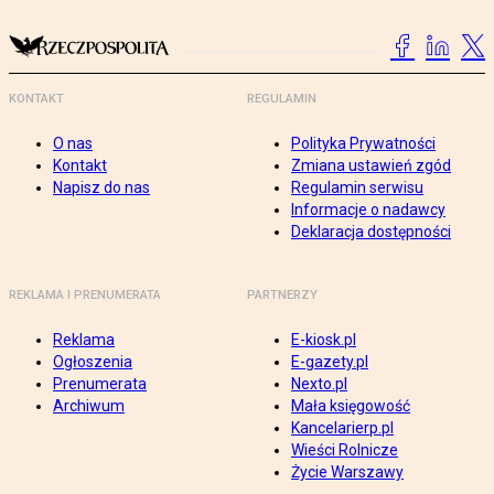
KONTAKT
REGULAMIN
O nas
Polityka Prywatności
Kontakt
Zmiana ustawień zgód
Napisz do nas
Regulamin serwisu
Informacje o nadawcy
Deklaracja dostępności
REKLAMA I PRENUMERATA
PARTNERZY
Reklama
E-kiosk.pl
Ogłoszenia
E-gazety.pl
Prenumerata
Nexto.pl
Archiwum
Mała księgowość
Kancelarierp.pl
Wieści Rolnicze
Życie Warszawy