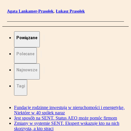
Agata Lankamer-Prasołek
,
Łukasz Prasołek
Powiązane
Polecane
Najnowsze
Tagi
Fundacje rodzinne inwestują w nieruchomości i energetykę.
Niektóre w 40 spółek naraz
Jest sposób na SENT. Status AEO może pomóc firmom
Zmiany w systemie SENT. Ekspert wskazuje kto na nich
skorzysta, a kto straci