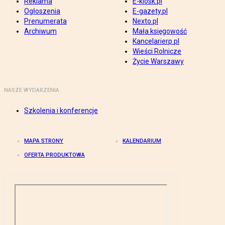
Reklama
E-kiosk.pl
Ogłoszenia
E-gazety.pl
Prenumerata
Nexto.pl
Archiwum
Mała księgowość
Kancelarierp.pl
Wieści Rolnicze
Życie Warszawy
NASZE WYDARZENIA
Szkolenia i konferencje
MAPA STRONY
KALENDARIUM
OFERTA PRODUKTOWA