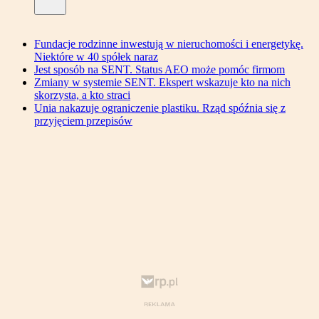
Fundacje rodzinne inwestują w nieruchomości i energetykę.
Niektóre w 40 spółek naraz
Jest sposób na SENT. Status AEO może pomóc firmom
Zmiany w systemie SENT. Ekspert wskazuje kto na nich
skorzysta, a kto straci
Unia nakazuje ograniczenie plastiku. Rząd spóźnia się z
przyjęciem przepisów