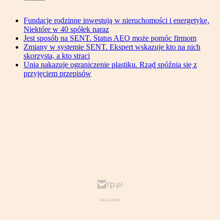
Fundacje rodzinne inwestują w nieruchomości i energetykę.
Niektóre w 40 spółek naraz
Jest sposób na SENT. Status AEO może pomóc firmom
Zmiany w systemie SENT. Ekspert wskazuje kto na nich
skorzysta, a kto straci
Unia nakazuje ograniczenie plastiku. Rząd spóźnia się z
przyjęciem przepisów