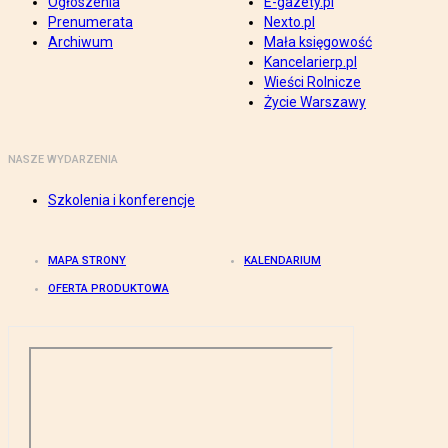
Ogłoszenia
E-gazety.pl
Prenumerata
Nexto.pl
Archiwum
Mała księgowość
Kancelarierp.pl
Wieści Rolnicze
Życie Warszawy
NASZE WYDARZENIA
Szkolenia i konferencje
MAPA STRONY
KALENDARIUM
OFERTA PRODUKTOWA