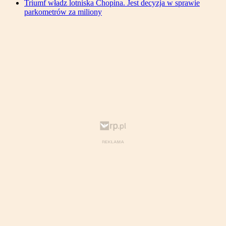
Triumf władz lotniska Chopina. Jest decyzja w sprawie
parkometrów za miliony