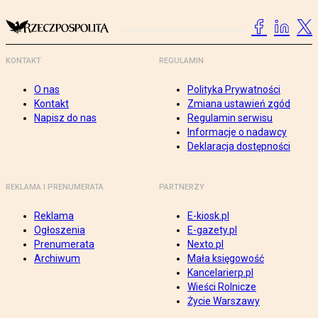
KONTAKT
REGULAMIN
O nas
Polityka Prywatności
Kontakt
Zmiana ustawień zgód
Napisz do nas
Regulamin serwisu
Informacje o nadawcy
Deklaracja dostępności
REKLAMA I PRENUMERATA
PARTNERZY
Reklama
E-kiosk.pl
Ogłoszenia
E-gazety.pl
Prenumerata
Nexto.pl
Archiwum
Mała księgowość
Kancelarierp.pl
Wieści Rolnicze
Życie Warszawy