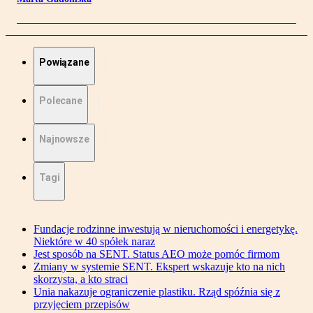
Powiązane
Polecane
Najnowsze
Tagi
Fundacje rodzinne inwestują w nieruchomości i energetykę.
Niektóre w 40 spółek naraz
Jest sposób na SENT. Status AEO może pomóc firmom
Zmiany w systemie SENT. Ekspert wskazuje kto na nich
skorzysta, a kto straci
Unia nakazuje ograniczenie plastiku. Rząd spóźnia się z
przyjęciem przepisów