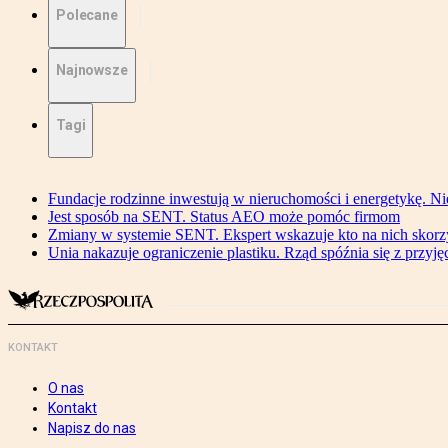
Polecane
Najnowsze
Tagi
Fundacje rodzinne inwestują w nieruchomości i energetykę. Ni
Jest sposób na SENT. Status AEO może pomóc firmom
Zmiany w systemie SENT. Ekspert wskazuje kto na nich skorzys
Unia nakazuje ograniczenie plastiku. Rząd spóźnia się z przyj
KONTAKT
O nas
Kontakt
Napisz do nas