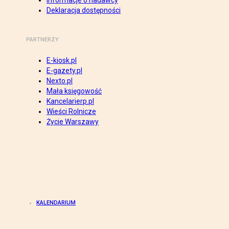
Informacje o nadawcy
Deklaracja dostępności
PARTNERZY
E-kiosk.pl
E-gazety.pl
Nexto.pl
Mała księgowość
Kancelarierp.pl
Wieści Rolnicze
Życie Warszawy
KALENDARIUM