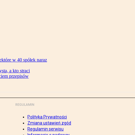
ektóre w 40 spółek naraz
ta, a kto straci
ęciem przepisów
REGULAMIN
Polityka Prywatności
Zmiana ustawień zgód
Regulamin serwisu