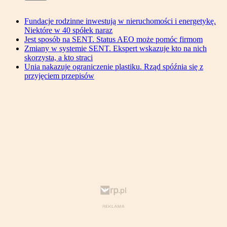
Fundacje rodzinne inwestują w nieruchomości i energetykę.
Niektóre w 40 spółek naraz
Jest sposób na SENT. Status AEO może pomóc firmom
Zmiany w systemie SENT. Ekspert wskazuje kto na nich
skorzysta, a kto straci
Unia nakazuje ograniczenie plastiku. Rząd spóźnia się z
przyjęciem przepisów