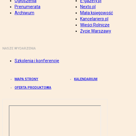
Ogłoszenia
E-gazety.pl
Prenumerata
Nexto.pl
Archiwum
Mała księgowość
Kancelarierp.pl
Wieści Rolnicze
Życie Warszawy
NASZE WYDARZENIA
Szkolenia i konferencje
MAPA STRONY
KALENDARIUM
OFERTA PRODUKTOWA