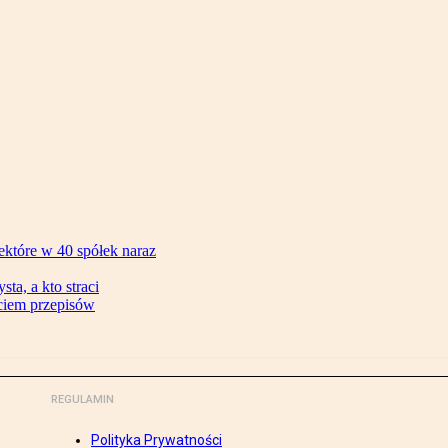
ektóre w 40 spółek naraz
ta, a kto straci
ęciem przepisów
REGULAMIN
Polityka Prywatności