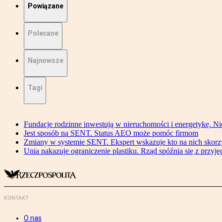
Powiązane
Polecane
Najnowsze
Tagi
Fundacje rodzinne inwestują w nieruchomości i energetykę. Ni
Jest sposób na SENT. Status AEO może pomóc firmom
Zmiany w systemie SENT. Ekspert wskazuje kto na nich skorzys
Unia nakazuje ograniczenie plastiku. Rząd spóźnia się z przyj
KONTAKT
O nas