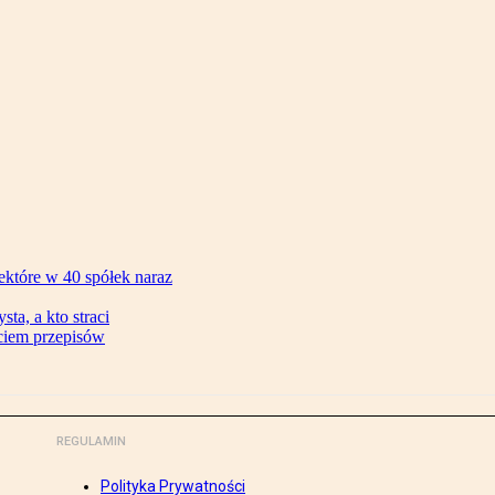
ektóre w 40 spółek naraz
ta, a kto straci
ęciem przepisów
REGULAMIN
Polityka Prywatności