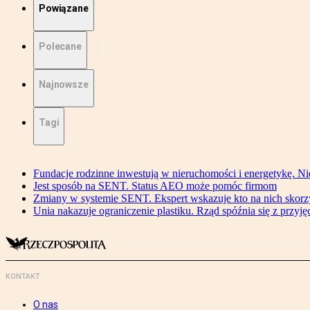
Powiązane
Polecane
Najnowsze
Tagi
Fundacje rodzinne inwestują w nieruchomości i energetykę. Ni
Jest sposób na SENT. Status AEO może pomóc firmom
Zmiany w systemie SENT. Ekspert wskazuje kto na nich skorzys
Unia nakazuje ograniczenie plastiku. Rząd spóźnia się z przyj
KONTAKT
O nas