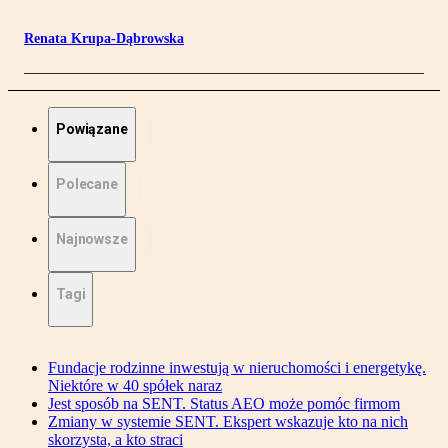
Renata Krupa-Dąbrowska
Powiązane
Polecane
Najnowsze
Tagi
Fundacje rodzinne inwestują w nieruchomości i energetykę.
Niektóre w 40 spółek naraz
Jest sposób na SENT. Status AEO może pomóc firmom
Zmiany w systemie SENT. Ekspert wskazuje kto na nich
skorzysta, a kto straci