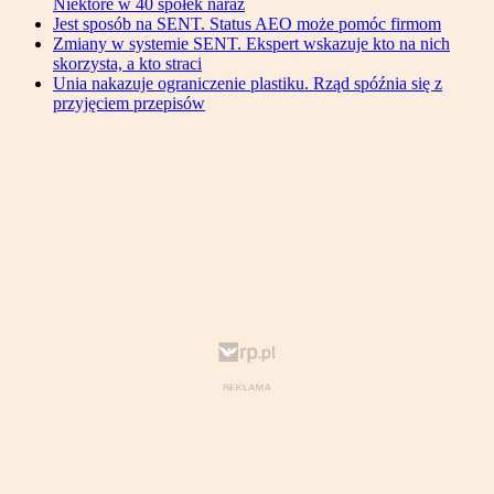
Niektóre w 40 spółek naraz
Jest sposób na SENT. Status AEO może pomóc firmom
Zmiany w systemie SENT. Ekspert wskazuje kto na nich
skorzysta, a kto straci
Unia nakazuje ograniczenie plastiku. Rząd spóźnia się z
przyjęciem przepisów