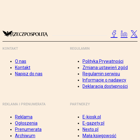
KONTAKT
REGULAMIN
O nas
Polityka Prywatności
Kontakt
Zmiana ustawień zgód
Napisz do nas
Regulamin serwisu
Informacje o nadawcy
Deklaracja dostępności
REKLAMA I PRENUMERATA
PARTNERZY
Reklama
E-kiosk.pl
Ogłoszenia
E-gazety.pl
Prenumerata
Nexto.pl
Archiwum
Mała księgowość