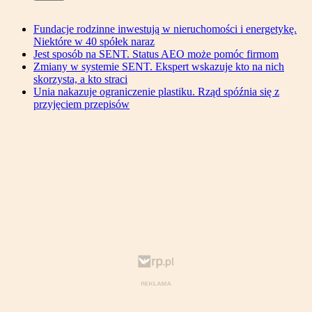
Fundacje rodzinne inwestują w nieruchomości i energetykę.
Niektóre w 40 spółek naraz
Jest sposób na SENT. Status AEO może pomóc firmom
Zmiany w systemie SENT. Ekspert wskazuje kto na nich
skorzysta, a kto straci
Unia nakazuje ograniczenie plastiku. Rząd spóźnia się z
przyjęciem przepisów