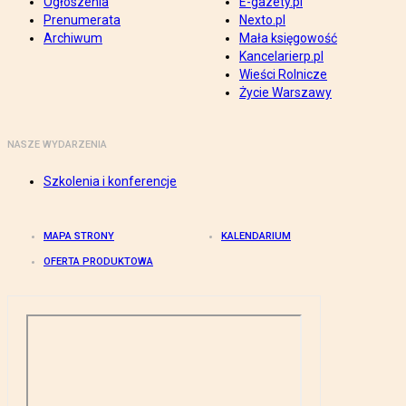
Ogłoszenia
E-gazety.pl
Prenumerata
Nexto.pl
Archiwum
Mała księgowość
Kancelarierp.pl
Wieści Rolnicze
Życie Warszawy
NASZE WYDARZENIA
Szkolenia i konferencje
MAPA STRONY
KALENDARIUM
OFERTA PRODUKTOWA