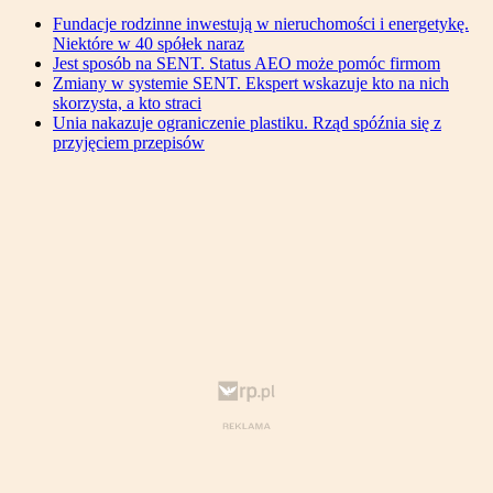
Fundacje rodzinne inwestują w nieruchomości i energetykę.
Niektóre w 40 spółek naraz
Jest sposób na SENT. Status AEO może pomóc firmom
Zmiany w systemie SENT. Ekspert wskazuje kto na nich
skorzysta, a kto straci
Unia nakazuje ograniczenie plastiku. Rząd spóźnia się z
przyjęciem przepisów